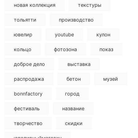
новая коллекция
текстуры
тольятти
производство
ювелир
youtube
кулон
кольцо
фотозона
показ
доброе дело
выставка
распродажа
бетон
музей
bonnfactory
город
фестиваль
название
творчество
скидки
ювелирныймагазин