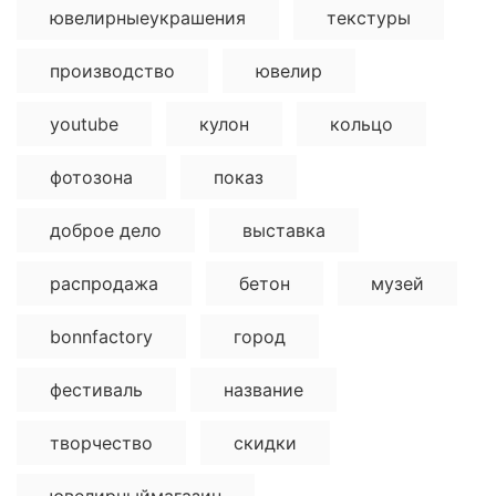
ювелирныеукрашения
текстуры
производство
ювелир
youtube
кулон
кольцо
фотозона
показ
доброе дело
выставка
распродажа
бетон
музей
bonnfactory
город
фестиваль
название
творчество
скидки
ювелирныймагазин