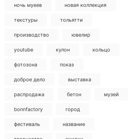
ночь муеев
новая коллекция
текстуры
тольятти
производство
ювелир
youtube
кулон
кольцо
фотозона
показ
доброе дело
выставка
распродажа
бетон
музей
bonnfactory
город
фестиваль
название
творчество
скидки