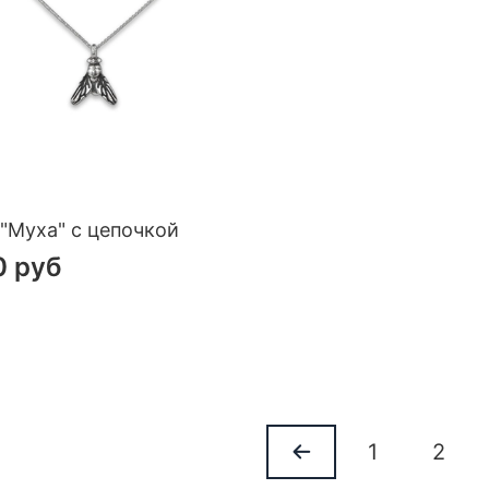
 "Муха" с цепочкой
0 руб
1
2